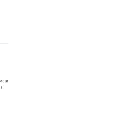
ordar
sí.