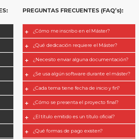
ES:
PREGUNTAS FRECUENTES (FAQ’s):
¿Cómo me inscribo en el Máster?
¿Qué dedicación requiere el Máster?
¿Necesito enviar alguna documentación?
¿Se usa algún software durante el máster?
¿Cada tema tiene fecha de inicio y fin?
¿Cómo se presenta el proyecto final?
¿El título emitido es un título oficial?
¿Qué formas de pago existen?