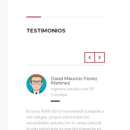
TESTIMONIOS
llende
David Mauricio Florez
Martinez
ación
Ingeniero mecánico en TIP
Colombia
lizada en
El curso ASME B31 lo recomiendo bastante a
El máster
e la
mis colegas, ya que cubre todas las
mecánico
nales de
necesidades actuales en el campo laboral,
que este 
lo más importante es que técnicamente es
he visto 