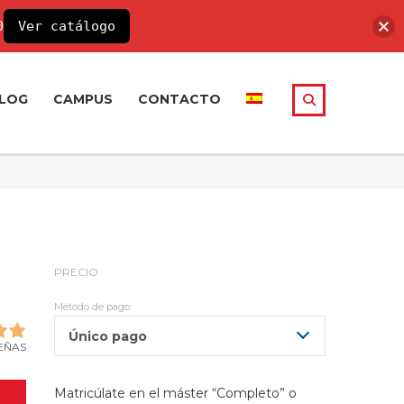
0
Ver catálogo
LOG
CAMPUS
CONTACTO
PRECIO
Método de pago:
Único pago
EÑAS
Matricúlate en el máster “Completo” o