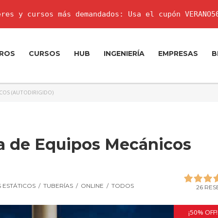
res y cursos más demandados: Usa el cupón VERANO5
ROS
CURSOS
HUB
INGENIERÍA
EMPRESAS
B
COS (AUTODIRIGIDO)
a de Equipos Mecánicos
 ESTÁTICOS
/
TUBERÍAS
/
ONLINE
/
TODOS
26 RES
¡50% OFF!