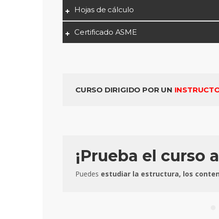
Hojas de cálculo
Certificado ASME
CURSO DIRIGIDO POR UN
INSTRUCT
¡Prueba el curso 
Puedes
estudiar la estructura, los conte
Sin lugar
extraordin
sabido co
experienc