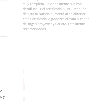
 una
muy completo, Adicionalmente al curso,
debido a
 nuestro
decidí incluir el certificado ASME. Después
muy impor
ogía, y
de esto mi salario aumentó al de obtener
aterrizar
la gestión
este Certificado. Agradezco el trato humano
concepto
mpresas
del ingeniero Javier y Carlota. Totalmente
diferente
recomendados
así nuest
herramie
herramie
de ver, c
al alumno
códigos 
de
s y