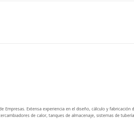
subiendo esa octava que solo los
capacidad docente lo que supone
bien instruidos y dotados de
excelente valoración por parte de
 son capaces de lograr.
alumnado. Buen material, metodol
exposición además de eficacia en 
hace que sea una de nuestras e
formadoras de referencia.
e Empresas. Extensa experiencia en el diseño, cálculo y fabricación 
tercambiadores de calor, tanques de almacenaje, sistemas de tubería