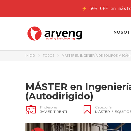
50% OFF en máste
NOSOT
INICIO
TODOS
MÁSTER EN INGENIERÍA DE EQUIPOS MECÁNI
MÁSTER en Ingenierí
(Autodirigido)
Profesores
Categoría:
JAVIER TIRENTI
MÁSTER
/
EQUIPOS