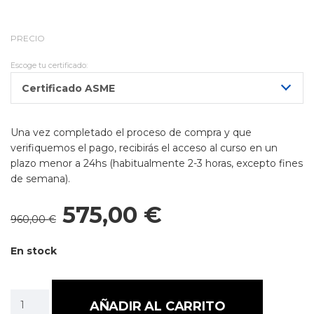
PRECIO
Escoge tu certificado:
Certificado ASME
Una vez completado el proceso de compra y que
verifiquemos el pago, recibirás el acceso al curso en un
plazo menor a 24hs (habitualmente 2-3 horas, excepto fines
de semana).
575,00
€
El
El
960,00
€
precio
precio
original
actual
En stock
era:
es:
960,00 €.
575,00 €.
AÑADIR AL CARRITO