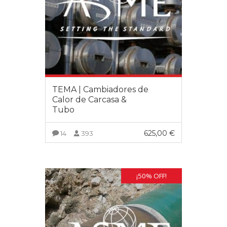
TEMA | Cambiadores de
Calor de Carcasa &
Tubo
625,00
€
14
393
VER MÁS
¡50% OFF!