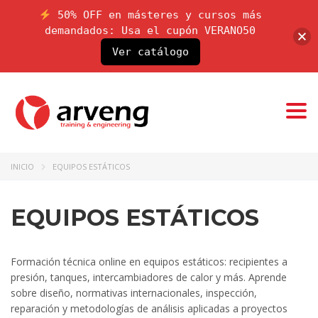
50% OFF en másteres y cursos más
demandados: Usa el cupón VERANO50
Ver catálogo
Togg
navi
INICIO
EQUIPOS ESTÁTICOS
EQUIPOS ESTÁTICOS
Formación técnica online en equipos estáticos: recipientes a
presión, tanques, intercambiadores de calor y más. Aprende
sobre diseño, normativas internacionales, inspección,
reparación y metodologías de análisis aplicadas a proyectos