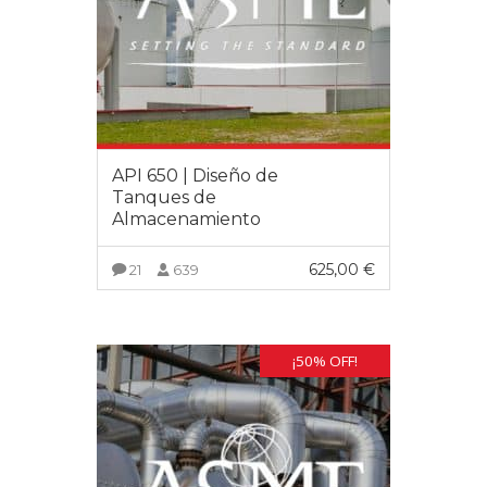
API 650 | Diseño de
Tanques de
Almacenamiento
625,00
€
21
639
VER MÁS
¡50% OFF!