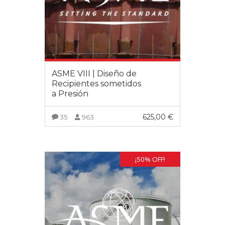
ASME VIII | Diseño de
Recipientes sometidos
a Presión
625,00
€
35
963
VER MÁS
¡50% OFF!