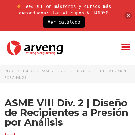
50% OFF en másteres y cursos más
demandados: Usa el cupón VERANO50
Ver catálogo
Togg
navi
INICIO
TODOS
ASME VIII DIV. 2 | DISEÑO DE RECIPIENTES A PRESIÓN
POR ANÁLISIS
ASME VIII Div. 2 | Diseño
de Recipientes a Presión
por Análisis