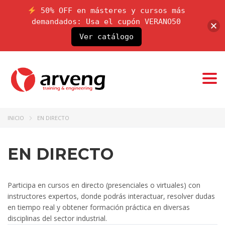
50% OFF en másteres y cursos más
demandados: Usa el cupón VERANO50
Ver catálogo
Togg
navi
INICIO
EN DIRECTO
EN DIRECTO
Participa en cursos en directo (presenciales o virtuales) con
instructores expertos, donde podrás interactuar, resolver dudas
en tiempo real y obtener formación práctica en diversas
disciplinas del sector industrial.