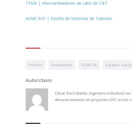
TEMA | Intercambiadores de calor de C&T
ASME B31 | Diseño de Sistemas de Tuberías
Presión
Recipientes
ASME VIII
Equipos a pre
Autor:cboro
César Boró Martín. Ingeniero Industrial co
almacenamiento en proyectos EPC en los s