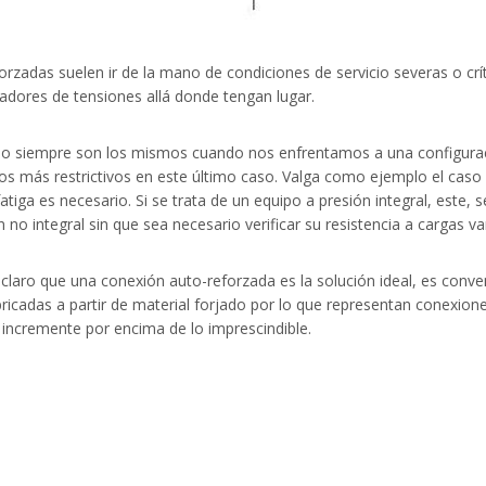
zadas suelen ir de la mano de condiciones de servicio severas o crít
radores de tensiones allá donde tengan lugar.
o no siempre son los mismos cuando nos enfrentamos a una configurac
ios más restrictivos en este último caso. Valga como ejemplo el caso
 fatiga es necesario. Si se trata de un equipo a presión integral, es
no integral sin que sea necesario verificar su resistencia a cargas va
laro que una conexión auto-reforzada es la solución ideal, es conve
icadas a partir de material forjado por lo que representan conexione
 incremente por encima de lo imprescindible.