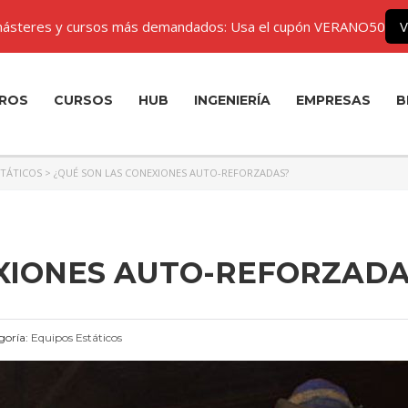
ásteres y cursos más demandados: Usa el cupón VERANO50
V
ROS
CURSOS
HUB
INGENIERÍA
EMPRESAS
B
STÁTICOS
>
¿QUÉ SON LAS CONEXIONES AUTO-REFORZADAS?
EXIONES AUTO-REFORZADA
goría:
Equipos Estáticos