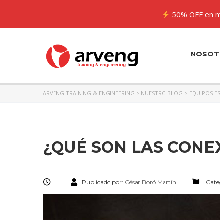
50% OFF en m
NOSOT
ARVENG TRAINING & ENGINEERING
>
NUESTRO BLOG
>
EQUIPOS E
¿QUÉ SON LAS CON
Publicado por:
César Boró Martín
Cate