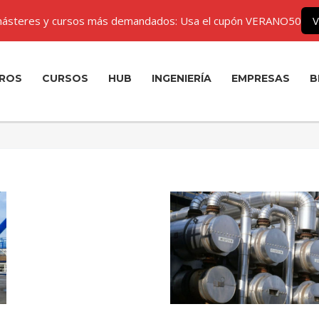
ásteres y cursos más demandados: Usa el cupón VERANO50
V
ROS
CURSOS
HUB
INGENIERÍA
EMPRESAS
B