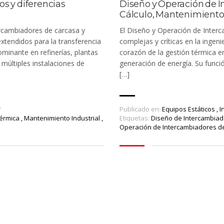
s y diferencias
Diseño y Operación de I
Cálculo, Mantenimiento
ntercambiadores de carcasa y
El Diseño y Operación de Interc
xtendidos para la transferencia
complejas y críticas en la ingen
ominante en refinerías, plantas
corazón de la gestión térmica en
múltiples instalaciones de
generación de energía. Su función
[…]
r
Publicado en:
Equipos Estáticos
,
I
Térmica
,
Mantenimiento Industrial
,
Etiquetas:
Diseño de Intercambia
Operación de Intercambiadores d