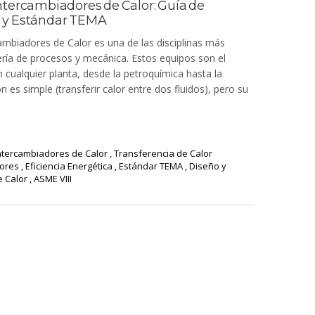
ntercambiadores de Calor: Guía de
 y Estándar TEMA
ambiadores de Calor es una de las disciplinas más
iería de procesos y mecánica. Estos equipos son el
 cualquier planta, desde la petroquímica hasta la
 es simple (transferir calor entre dos fluidos), pero su
ntercambiadores de Calor
,
Transferencia de Calor
dores
,
Eficiencia Energética
,
Estándar TEMA
,
Diseño y
e Calor
,
ASME VIII