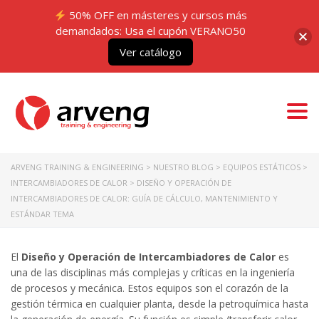
50% OFF en másteres y cursos más
demandados: Usa el cupón VERANO50
Ver catálogo
Togg
navi
ARVENG TRAINING & ENGINEERING
>
NUESTRO BLOG
>
EQUIPOS ESTÁTICOS
>
INTERCAMBIADORES DE CALOR
>
DISEÑO Y OPERACIÓN DE
INTERCAMBIADORES DE CALOR: GUÍA DE CÁLCULO, MANTENIMIENTO Y
ESTÁNDAR TEMA
El
Diseño y Operación de Intercambiadores de Calor
es
una de las disciplinas más complejas y críticas en la ingeniería
de procesos y mecánica. Estos equipos son el corazón de la
gestión térmica en cualquier planta, desde la petroquímica hasta