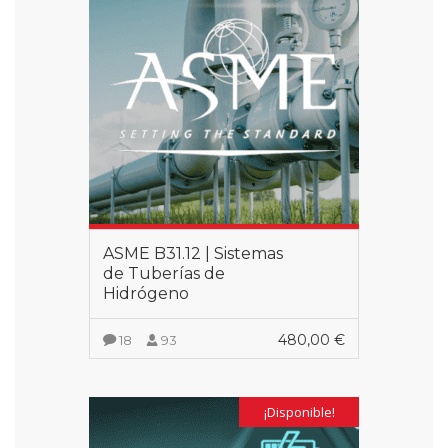
ASME B31.12 | Sistemas
de Tuberías de
Hidrógeno
480,00
€
18
93
VER MÁS
¡Disponible!