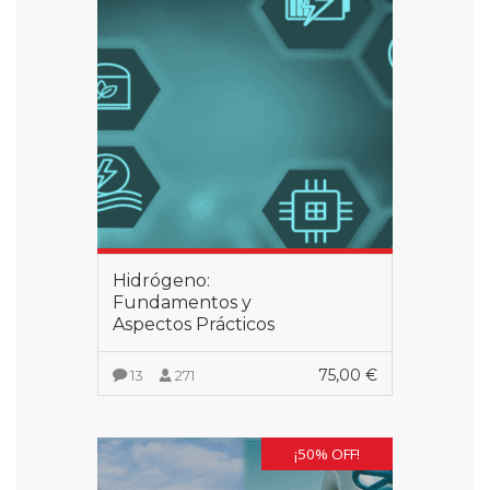
Hidrógeno:
Fundamentos y
Aspectos Prácticos
75,00
€
13
271
VER MÁS
¡50% OFF!