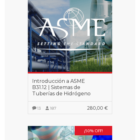
Introducción a ASME
B31.12 | Sistemas de
Tuberías de Hidrógeno
280,00
€
13
187
VER MÁS
¡50% OFF!