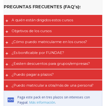
PREGUNTAS FRECUENTES (FAQ’s):
A quién están dirigidos estos cursos
Objetivos de los cursos
¿Cómo puedo matricularme en los cursos?
¿Es bonificable por FUNDAE?
¿Existen descuentos para grupos/empresas?
¿Puedo pagar a plazos?
¿Puedo matricular a otra/más de una persona?
Paga este pack en tres plazos sin intereses con
Paypal.
Más información
.