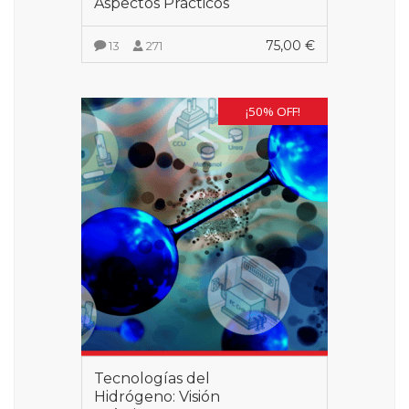
Aspectos Prácticos
75,00
€
13
271
VER MÁS
¡50% OFF!
Tecnologías del
Hidrógeno: Visión