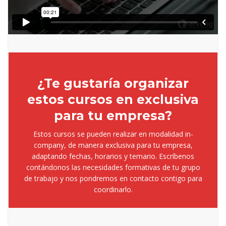
¿Te gustaría organizar
estos cursos en exclusiva
para tu empresa?
Estos cursos se pueden realizar en modalidad in-
company, de manera exclusiva para tu empresa,
adaptando fechas, horarios y temario. Escríbenos
contándonos las necesidades formativas de tu grupo
de trabajo y nos pondremos en contacto contigo para
coordinarlo.