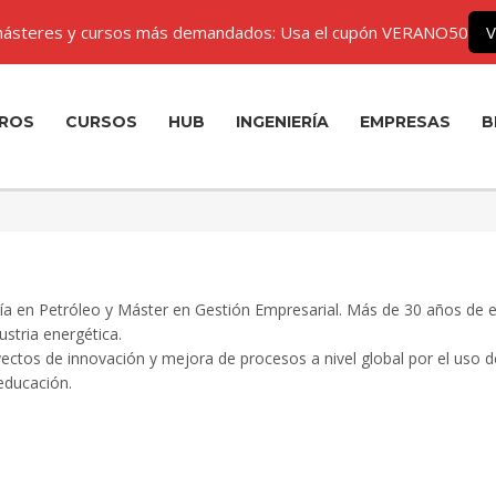
ásteres y cursos más demandados: Usa el cupón VERANO50
V
ROS
CURSOS
HUB
INGENIERÍA
EMPRESAS
B
ría en Petróleo y Máster en Gestión Empresarial. Más de 30 años de ex
stria energética.
yectos de innovación y mejora de procesos a nivel global por el uso 
educación.