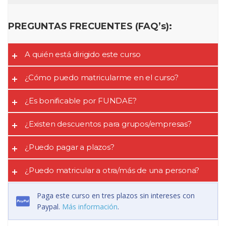
PREGUNTAS FRECUENTES (FAQ’s):
A quién está dirigido este curso
¿Cómo puedo matricularme en el curso?
¿Es bonificable por FUNDAE?
¿Existen descuentos para grupos/empresas?
¿Puedo pagar a plazos?
¿Puedo matricular a otra/más de una persona?
Paga este curso en tres plazos sin intereses con
Paypal.
Más información
.