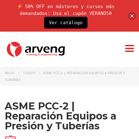
50% OFF en másteres y cursos más
demandados: Usa el cupón VERANO50
Ver catálogo
Togg
INICIO
TODOS
ASME PCC-2 | REPARACIÓN EQUIPOS A PRESIÓN Y
TUBERÍAS
ASME PCC-2 |
Reparación Equipos a
Presión y Tuberías