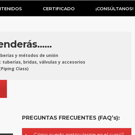
TENIDOS
CERTIFICADO
¡CONSÚLTANOS!
nderás......
tuberías y métodos de unión
tuberías, bridas, válvulas y accesorios
(Piping Class)
PREGUNTAS FRECUENTES (FAQ’s):
¿Cómo puedo matricularme en el curso?