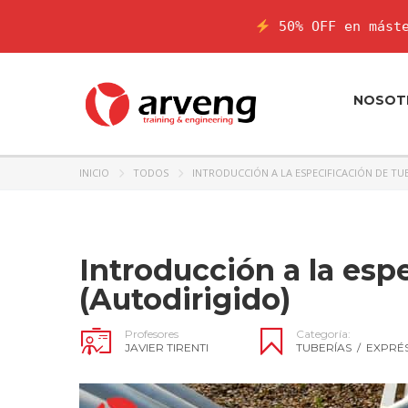
50% OFF en máste
NOSOT
INICIO
TODOS
INTRODUCCIÓN A LA ESPECIFICACIÓN DE TU
Introducción a la esp
(Autodirigido)
Profesores
Categoría:
JAVIER TIRENTI
TUBERÍAS
/
EXPRÉ