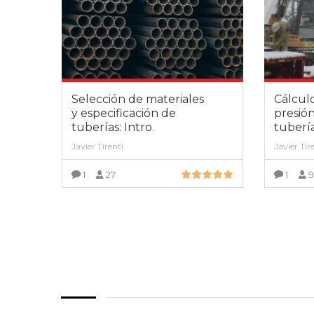
Selección de materiales
Cálcul
y especificación de
presión
tuberías: Intro.
tuberí
Javier Tirenti
Javier Tir
1
27
1
VER MÁS