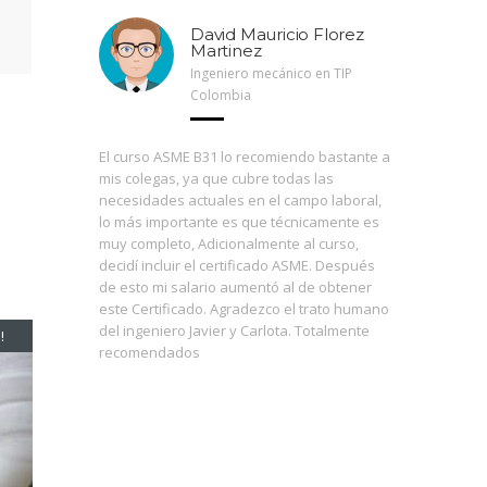
llende
David Mauricio Florez
Martinez
ación
Ingeniero mecánico en TIP
Colombia
lizada en
El curso ASME B31 lo recomiendo bastante a
El máster
e la
mis colegas, ya que cubre todas las
mecánico
nales de
necesidades actuales en el campo laboral,
que este 
lo más importante es que técnicamente es
he visto 
 una
muy completo, Adicionalmente al curso,
debido a
 nuestro
decidí incluir el certificado ASME. Después
muy impor
ogía, y
de esto mi salario aumentó al de obtener
aterrizar
la gestión
este Certificado. Agradezco el trato humano
concepto
mpresas
del ingeniero Javier y Carlota. Totalmente
diferente
!
¡Exprés!
recomendados
así nuest
herramie
herramie
de ver, c
al alumno
códigos 