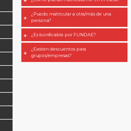
¿Puedo matricular a otra/más de una
persona?
¿Es bonificable por FUNDAE?
¿Existen descuentos para
grupos/empresas?