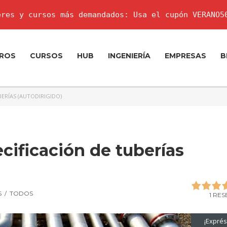
res y cursos más demandados: Usa el cupón VERANO5
ROS
CURSOS
HUB
INGENIERÍA
EMPRESAS
B
BERÍAS (AUTODIRIGIDO)
ecificación de tuberías
S
/
TODOS
1 RE
¡Exprés