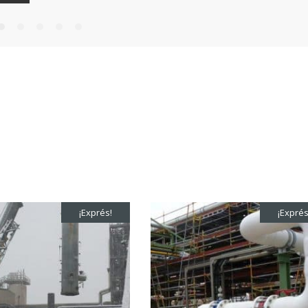
Arturo Berruezo
Nuria Valdeón A
Resposable de Compras en
Responsable de Form
Sacyr Industrial
COIIB
 a dudas un curso modular de
ARVENG ofrece formación especia
ario valor formativo, Javier ha
prácticamente todos los ámbitos d
nducir el programa con las
ingeniería contando con profesio
ias y aportaciones de los
reconocido prestigio profesional y
subiendo esa octava que solo los
capacidad docente lo que supone
bien instruidos y dotados de
excelente valoración por parte de
 son capaces de lograr.
alumnado. Buen material, metodol
exposición además de eficacia en 
hace que sea una de nuestras e
¡Exprés!
¡Exprés
formadoras de referencia.