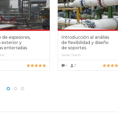
o de espesores,
Introducción al análisis
 exterior y
de flexibilidad y diseño
as enterradas.
de soportes
enti
Javier Tirenti
9
1
7
VER MÁS
VER MÁS