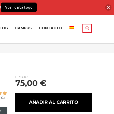
0
Ver catálogo
LOG
CAMPUS
CONTACTO
PRECIO
75,00
€
SEÑAS
AÑADIR AL CARRITO
!