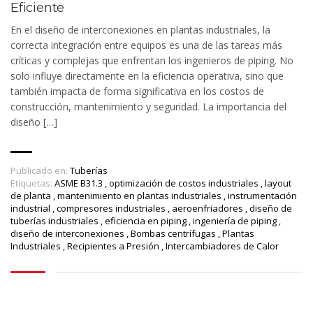
Eficiente
En el diseño de interconexiones en plantas industriales, la
correcta integración entre equipos es una de las tareas más
críticas y complejas que enfrentan los ingenieros de piping. No
solo influye directamente en la eficiencia operativa, sino que
también impacta de forma significativa en los costos de
construcción, mantenimiento y seguridad. La importancia del
diseño […]
Publicado en:
Tuberías
Etiquetas:
ASME B31.3
,
optimización de costos industriales
,
layout
de planta
,
mantenimiento en plantas industriales
,
instrumentación
industrial
,
compresores industriales
,
aeroenfriadores
,
diseño de
tuberías industriales
,
eficiencia en piping
,
ingeniería de piping
,
diseño de interconexiones
,
Bombas centrífugas
,
Plantas
Industriales
,
Recipientes a Presión
,
Intercambiadores de Calor