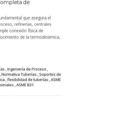
 Completa de
 fundamental que asegura el
oceso, refinerías, centrales
simple conexión física de
nocimiento de la termodinámica,
ías
,
Ingeniería de Proceso
,
,
Normativa Tuberías
,
Soportes de
ica
,
flexibilidad de tuberías
,
ASME
ustriales
,
ASME B31