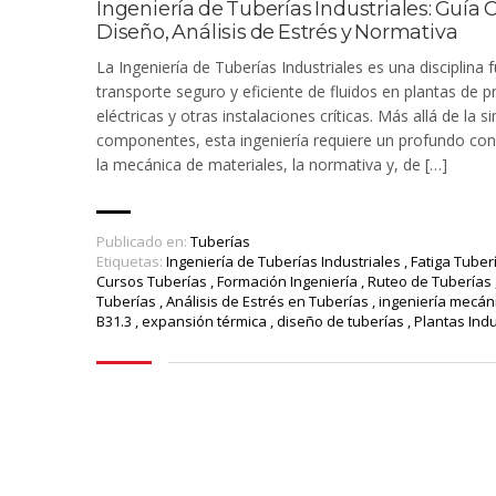
Ingeniería de Tuberías Industriales: Guía
Diseño, Análisis de Estrés y Normativa
La Ingeniería de Tuberías Industriales es una disciplina
transporte seguro y eficiente de fluidos en plantas de pr
eléctricas y otras instalaciones críticas. Más allá de la 
componentes, esta ingeniería requiere un profundo co
la mecánica de materiales, la normativa y, de […]
Publicado en:
Tuberías
Etiquetas:
Ingeniería de Tuberías Industriales
,
Fatiga Tuber
Cursos Tuberías
,
Formación Ingeniería
,
Ruteo de Tuberías
Tuberías
,
Análisis de Estrés en Tuberías
,
ingeniería mecán
B31.3
,
expansión térmica
,
diseño de tuberías
,
Plantas Ind