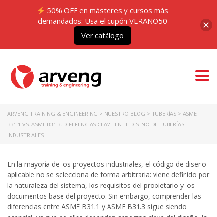
50% OFF en másteres y cursos más
demandados: Usa el cupón VERANO50
Ver catálogo
Togg
navi
ARVENG TRAINING & ENGINEERING
>
NUESTRO BLOG
>
TUBERÍAS
>
ASME
B31.1 VS. ASME B31.3: DIFERENCIAS CLAVE EN EL DISEÑO DE TUBERÍAS
INDUSTRIALES
En la mayoría de los proyectos industriales, el código de diseño
aplicable no se selecciona de forma arbitraria: viene definido por
la naturaleza del sistema, los requisitos del propietario y los
documentos base del proyecto. Sin embargo, comprender las
diferencias entre ASME B31.1 y ASME B31.3 sigue siendo