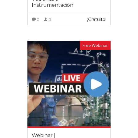
Instrumentación
¡Gratuito!
0
0
VER MÁS
Free Webinar
Webinar |