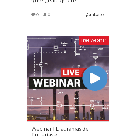
qué? ¿Para quién?
¡Gratuito!
0
0
VER MÁS
Free Webinar
Webinar | Diagramas de
Tuberías e