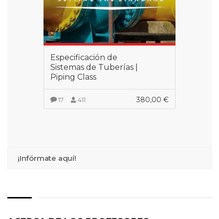
Especificación de
Sistemas de Tuberías |
Piping Class
380,00
€
17
411
VER MÁS
¡Infórmate aquí!