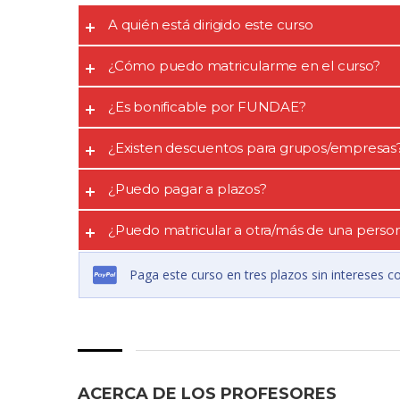
A quién está dirigido este curso
¿Cómo puedo matricularme en el curso?
¿Es bonificable por FUNDAE?
¿Existen descuentos para grupos/empresas
¿Puedo pagar a plazos?
¿Puedo matricular a otra/más de una perso
Paga este curso en tres plazos sin intereses c
ACERCA DE LOS PROFESORES