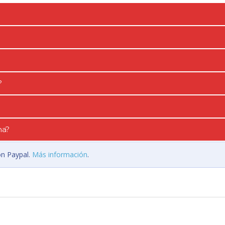
?
na?
on Paypal.
Más información
.