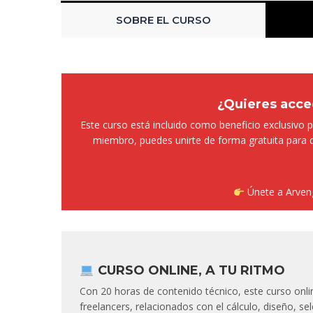
SOBRE EL CURSO
¿Quieres acced
Este curso está incluido como beneficio exclusiv
miembro, puedes unirte de forma gratuita para 
Únete a Arveng
CURSO ONLINE, A TU RITMO
Con 20 horas de contenido técnico, este curso onlin
freelancers, relacionados con el cálculo, diseño, s