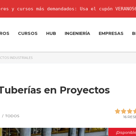
res y cursos más demandados: Usa el cupón VERANO5
ROS
CURSOS
HUB
INGENIERÍA
EMPRESAS
B
ECTOS INDUSTRIALES
e Tuberías en Proyectos
E
/
TODOS
16 RE
¡Disponible