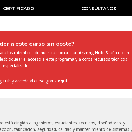
CERTIFICADO
¡CONSÚLTANOS!
er a este curso sin coste?
o para los miembros de nuestra comunidad
Arveng Hub
.
Si aún no ere
desbloquear el acceso a este programa y a otros recursos técnicos
especializados.
 Hub y accede al curso gratis
aquí
.
e está dirigido a ingenieros, estudiantes, técnicos, diseñadores, y
elección, fabricación, seguridad, calidad y mantenimiento de sistemas 