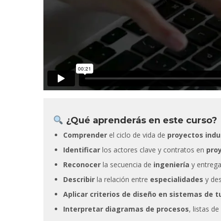
Sin lugar
extraordin
sabido co
experienc
alumnos, 
docentes 
¿Qué aprenderás en este curso?
liderazgo
Comprender
el ciclo de vida de
proyectos indu
Identificar
los actores clave y contratos en
pro
Reconocer
la secuencia de
ingeniería
y entregab
Describir
la relación entre
especialidades
y des
Aplicar criterios de diseño en sistemas de t
Interpretar diagramas de procesos
, listas d