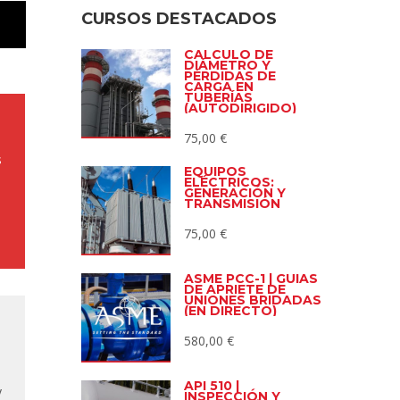
CURSOS DESTACADOS
CÁLCULO DE
DIÁMETRO Y
PÉRDIDAS DE
CARGA EN
TUBERÍAS
(AUTODIRIGIDO)
75,00
€
s
EQUIPOS
ELÉCTRICOS:
GENERACIÓN Y
TRANSMISIÓN
75,00
€
ASME PCC-1 | GUÍAS
DE APRIETE DE
UNIONES BRIDADAS
(EN DIRECTO)
580,00
€
API 510 |
y
INSPECCIÓN Y