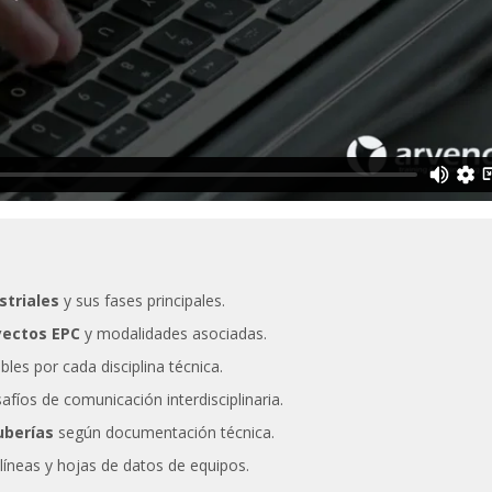
Arturo Berruezo
Nuria Valdeón A
Resposable de Compras en
Responsable de Form
Sacyr Industrial
COIIB
 a dudas un curso modular de
ARVENG ofrece formación especia
ario valor formativo, Javier ha
prácticamente todos los ámbitos d
nducir el programa con las
ingeniería contando con profesio
ias y aportaciones de los
reconocido prestigio profesional y
subiendo esa octava que solo los
capacidad docente lo que supone
bien instruidos y dotados de
excelente valoración por parte de
 son capaces de lograr.
alumnado. Buen material, metodol
exposición además de eficacia en 
striales
y sus fases principales.
hace que sea una de nuestras e
yectos EPC
y modalidades asociadas.
formadoras de referencia.
les por cada disciplina técnica.
afíos de comunicación interdisciplinaria.
uberías
según documentación técnica.
e líneas y hojas de datos de equipos.