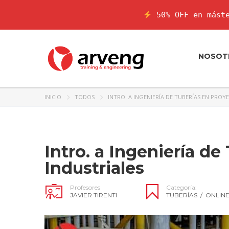
50% OFF en máste
NOSOT
INICIO
TODOS
INTRO. A INGENIERÍA DE TUBERÍAS EN PROY
Intro. a Ingeniería d
Industriales
Profesores
Categoría:
JAVIER TIRENTI
TUBERÍAS
/
ONLIN