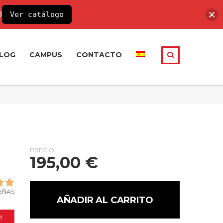
0
Ver catálogo
LOG
CAMPUS
CONTACTO
PRECIO
195,00
€
SEÑAS
AÑADIR AL CARRITO
!