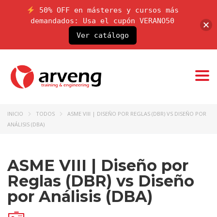
50% OFF en másteres y cursos más
demandados: Usa el cupón VERANO50
Ver catálogo
Togg
navi
INICIO
TODOS
ASME VIII | DISEÑO POR REGLAS (DBR) VS DISEÑO POR
ANÁLISIS (DBA)
ASME VIII | Diseño por
Reglas (DBR) vs Diseño
por Análisis (DBA)