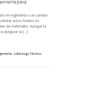
eniería para
esto en ingeniería o un cambio
solicitar estos fondos es
blas de materiales. Aunque la
ra asegurar la […]
geniería
,
Liderazgo Técnico
,