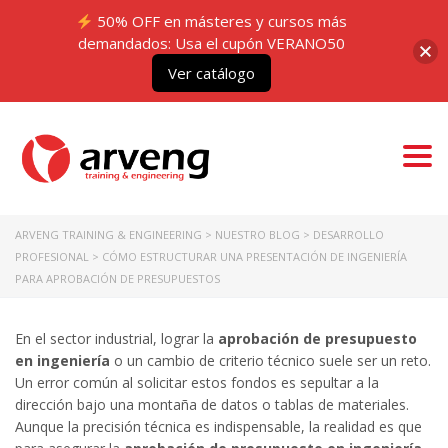
50% OFF en másteres y cursos más
demandados: Usa el cupón VERANO50
Ver catálogo
Togg
navi
ARVENG TRAINING & ENGINEERING
>
NUESTRO BLOG
>
DESARROLLO
PROFESIONAL
>
CÓMO ESTRUCTURAR UNA PRESENTACIÓN DE INGENIERÍA
PARA APROBACIÓN DE PRESUPUESTOS
En el sector industrial, lograr la
aprobación de presupuesto
en ingeniería
o un cambio de criterio técnico suele ser un reto.
Un error común al solicitar estos fondos es sepultar a la
dirección bajo una montaña de datos o tablas de materiales.
Aunque la precisión técnica es indispensable, la realidad es que