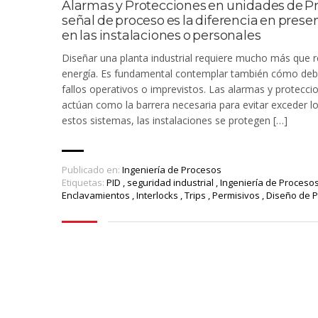
Alarmas y Protecciones en unidades de P
señal de proceso es la diferencia en prese
en las instalaciones o personales
Diseñar una planta industrial requiere mucho más que r
energía. Es fundamental contemplar también cómo debe
fallos operativos o imprevistos. Las alarmas y protecci
actúan como la barrera necesaria para evitar exceder lo
estos sistemas, las instalaciones se protegen […]
Publicado en:
Ingeniería de Procesos
Etiquetas:
PID
,
seguridad industrial
,
Ingeniería de Proceso
Enclavamientos
,
Interlocks
,
Trips
,
Permisivos
,
Diseño de 