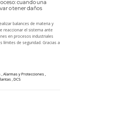
roceso: cuando una
rvar o tener daños
ealizar balances de materia y
 reaccionar el sistema ante
ones en procesos industriales
s límites de seguridad. Gracias a
s
,
Alarmas y Protecciones
,
Plantas
,
DCS