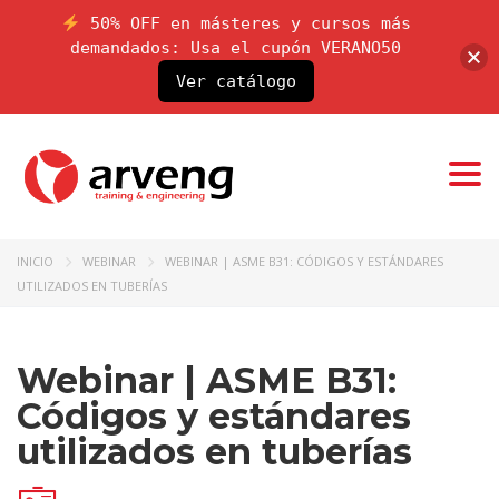
50% OFF en másteres y cursos más
demandados: Usa el cupón VERANO50
Ver catálogo
Togg
INICIO
WEBINAR
WEBINAR | ASME B31: CÓDIGOS Y ESTÁNDARES
UTILIZADOS EN TUBERÍAS
Webinar | ASME B31:
Códigos y estándares
utilizados en tuberías