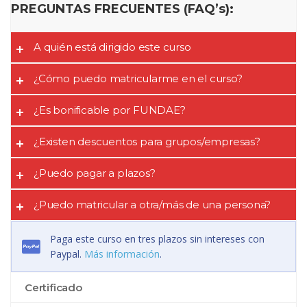
PREGUNTAS FRECUENTES (FAQ’s):
A quién está dirigido este curso
¿Cómo puedo matricularme en el curso?
¿Es bonificable por FUNDAE?
¿Existen descuentos para grupos/empresas?
¿Puedo pagar a plazos?
¿Puedo matricular a otra/más de una persona?
Paga este curso en tres plazos sin intereses con
Paypal.
Más información
.
Certificado