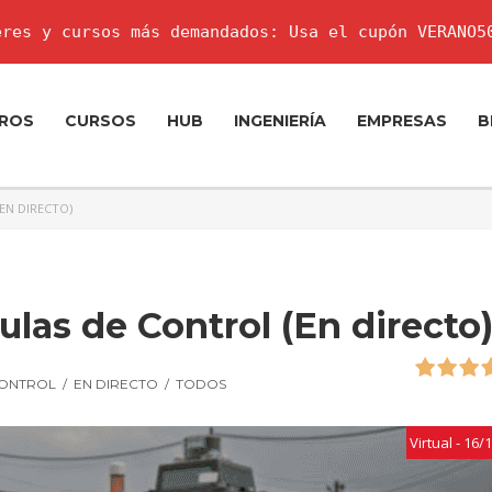
res y cursos más demandados: Usa el cupón VERANO5
ROS
CURSOS
HUB
INGENIERÍA
EMPRESAS
B
EN DIRECTO)
las de Control (En directo
CONTROL
/
EN DIRECTO
/
TODOS
Virtual - 16/