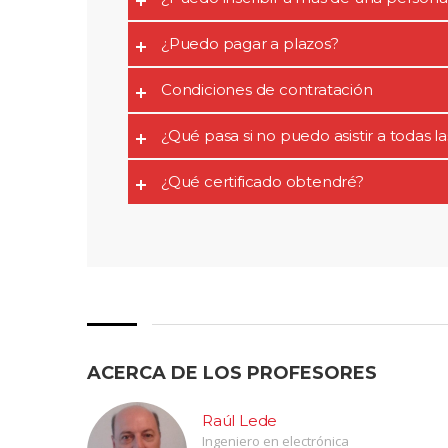
¿Puedo pagar a plazos?
Condiciones de contratación
¿Qué pasa si no puedo asistir a todas la
¿Qué certificado obtendré?
ACERCA DE LOS PROFESORES
Raúl Lede
Ingeniero en electrónica