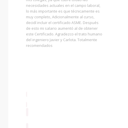
nales de
necesidades actuales en el campo laboral,
que este 
lo más importante es que técnicamente es
he visto 
 una
muy completo, Adicionalmente al curso,
debido a
 nuestro
decidí incluir el certificado ASME. Después
muy impor
ogía, y
de esto mi salario aumentó al de obtener
aterrizar
la gestión
este Certificado. Agradezco el trato humano
concepto
mpresas
del ingeniero Javier y Carlota. Totalmente
diferente
recomendados
así nuest
herramie
herramie
de ver, c
al alumno
códigos 