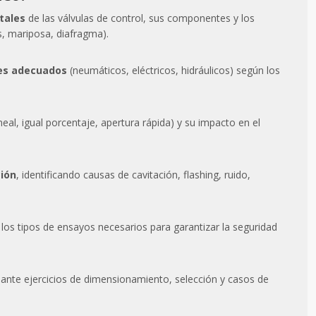
tales
de las válvulas de control, sus componentes y los
as, mariposa, diafragma).
res adecuados
(neumáticos, eléctricos, hidráulicos) según los
ineal, igual porcentaje, apertura rápida) y su impacto en el
ción
, identificando causas de cavitación, flashing, ruido,
Arturo Berruezo
Nuria Valdeón A
 los tipos de ensayos necesarios para garantizar la seguridad
Resposable de Compras en
Responsable de Form
Sacyr Industrial
COIIB
nte ejercicios de dimensionamiento, selección y casos de
 a dudas un curso modular de
ARVENG ofrece formación especia
ario valor formativo, Javier ha
prácticamente todos los ámbitos d