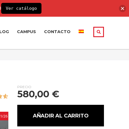
0
Ver catálogo
LOG
CAMPUS
CONTACTO
)
PRECIO
580,00
€
AÑADIR AL CARRITO
11/26