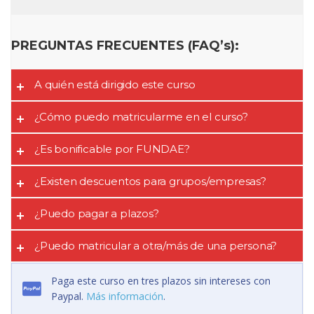
PREGUNTAS FRECUENTES (FAQ’s):
A quién está dirigido este curso
¿Cómo puedo matricularme en el curso?
¿Es bonificable por FUNDAE?
¿Existen descuentos para grupos/empresas?
¿Puedo pagar a plazos?
¿Puedo matricular a otra/más de una persona?
Paga este curso en tres plazos sin intereses con
Paypal.
Más información
.