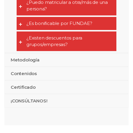
¿Puedo matricular a otra/más de una
persona?
¿Es bonificable por FUNDAE?
¿Existen descuentos para
grupos/empresas?
Metodología
Contenidos
Certificado
¡CONSÚLTANOS!