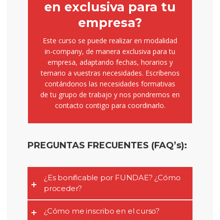
en exclusiva para tu
empresa?
Este curso se puede realizar en modalidad
in-company, de manera exclusiva para tu
empresa, adaptando fechas, horarios y
temario a vuestras necesidades. Escríbenos
contándonos las necesidades formativas
de tu grupo de trabajo y nos pondremos en
contacto contigo para coordinarlo.
PREGUNTAS FRECUENTES (FAQ’s)
:
¿Es bonificable por FUNDAE? ¿Cómo
proceder?
¿Cómo me inscribo en el curso?