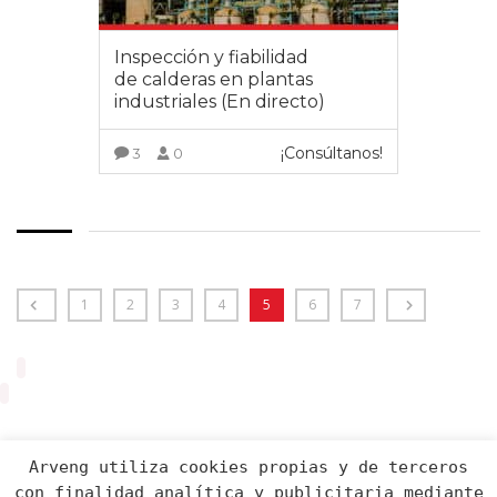
Inspección y fiabilidad
de calderas en plantas
industriales (En directo)
¡Consúltanos!
3
0
VER MÁS
1
2
3
4
5
6
7
Arveng utiliza cookies propias y de terceros
con finalidad analítica y publicitaria mediante