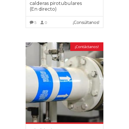
calderas pirotubulares
(En directo)
¡Consúltanos!
5
0
VER MÁS
¡Contáctanos!