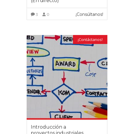
(En directo)
¡Consúltanos!
3
0
VER MÁS
¡Contáctanos!
Introducción a
proyectos industriales