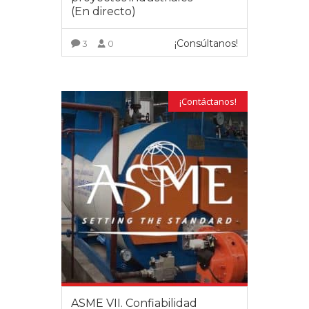
(En directo)
¡Consúltanos!
3
0
VER MÁS
¡Contáctanos!
ASME VII. Confiabilidad