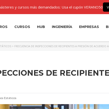
ásteres y cursos más demandados: Usa el cupón VERANO50
V
ROS
CURSOS
HUB
INGENIERÍA
EMPRESAS
B
STÁTICOS
>
FRECUENCIA DE INSPECCIONES DE RECIPIENTES A PRESIÓN DE ACUERDO A 
PECCIONES DE RECIPIENTE
os Estáticos