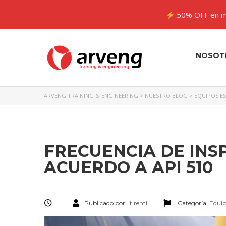
50% OFF en m
NOSOT
ARVENG TRAINING & ENGINEERING
>
NUESTRO BLOG
>
EQUIPOS E
FRECUENCIA DE INS
ACUERDO A API 510
Publicado por:
jtirenti
Categoría:
Equip