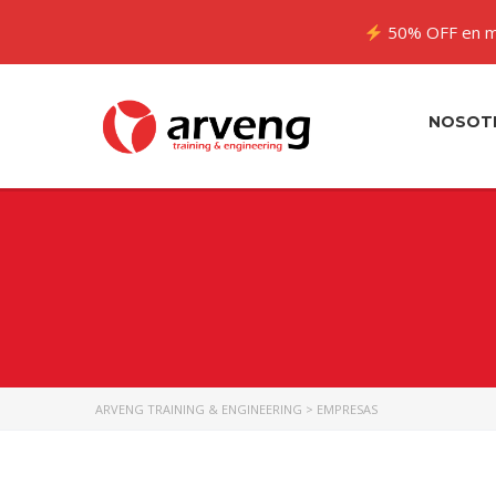
50% OFF en m
NOSOT
ARVENG TRAINING & ENGINEERING
>
EMPRESAS