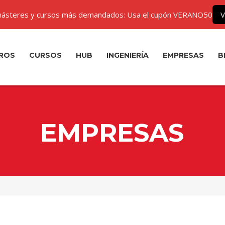
ásteres y cursos más demandados: Usa el cupón VERANO50
V
ROS
CURSOS
HUB
INGENIERÍA
EMPRESAS
B
EMPRESAS
¡50% OFF!
Impulsa tu carrera con nuestros
Másteres y Cursos online más