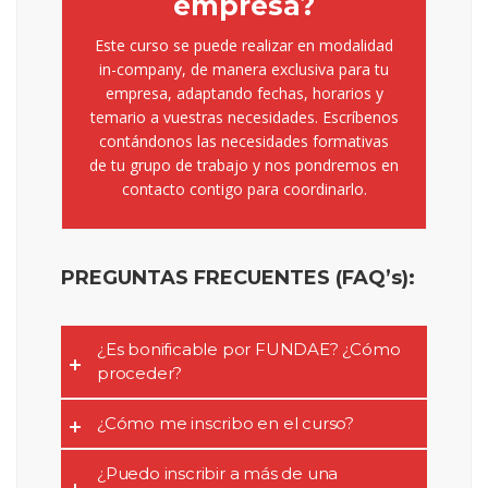
empresa?
Este curso se puede realizar en modalidad
in-company, de manera exclusiva para tu
empresa, adaptando fechas, horarios y
temario a vuestras necesidades. Escríbenos
contándonos las necesidades formativas
de tu grupo de trabajo y nos pondremos en
contacto contigo para coordinarlo.
PREGUNTAS FRECUENTES (FAQ’s)
:
¿Es bonificable por FUNDAE? ¿Cómo
proceder?
¿Cómo me inscribo en el curso?
¿Puedo inscribir a más de una