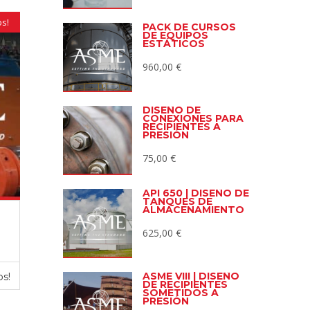
os!
PACK DE CURSOS
DE EQUIPOS
ESTÁTICOS
960,00
€
DISEÑO DE
CONEXIONES PARA
RECIPIENTES A
PRESIÓN
75,00
€
API 650 | DISEÑO DE
TANQUES DE
ALMACENAMIENTO
625,00
€
ASME VIII | DISEÑO
os!
DE RECIPIENTES
SOMETIDOS A
PRESIÓN