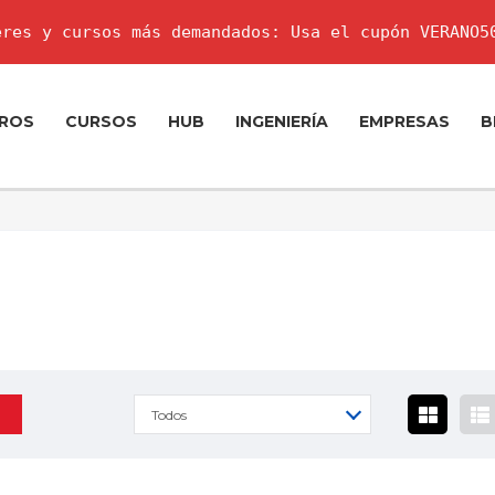
res y cursos más demandados: Usa el cupón VERANO5
ROS
CURSOS
HUB
INGENIERÍA
EMPRESAS
B
Todos