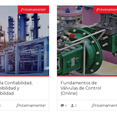
¡Próximamente!
¡Próximamen
 la Confiabilidad,
Fundamentos de
Arturo Berruezo
Nuria Valdeón A
ibilidad y
Válvulas de Control
Resposable de Compras en
Responsable de Form
bilidad
(Online)
Sacyr Industrial
COIIB
¡Próximamente!
¡Próximament
0
0
0
 a dudas un curso modular de
ARVENG ofrece formación especia
ario valor formativo, Javier ha
prácticamente todos los ámbitos d
VER MÁS
VER MÁS