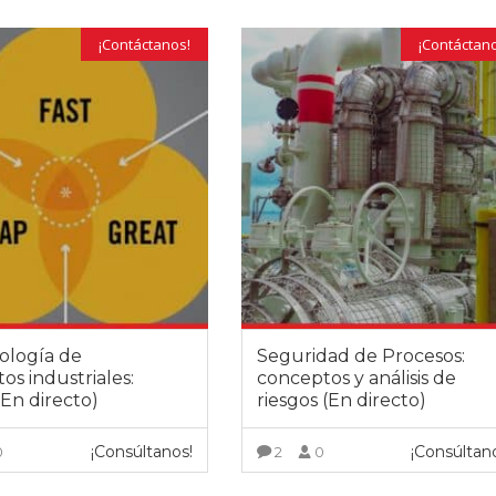
nducir el programa con las
ingeniería contando con profesio
ias y aportaciones de los
reconocido prestigio profesional y
¡Contáctanos!
¡Contáctan
subiendo esa octava que solo los
capacidad docente lo que supone
bien instruidos y dotados de
excelente valoración por parte de
 son capaces de lograr.
alumnado. Buen material, metodol
exposición además de eficacia en 
hace que sea una de nuestras e
formadoras de referencia.
ología de
Seguridad de Procesos:
os industriales:
conceptos y análisis de
(En directo)
riesgos (En directo)
¡Consúltanos!
¡Consúltan
0
2
0