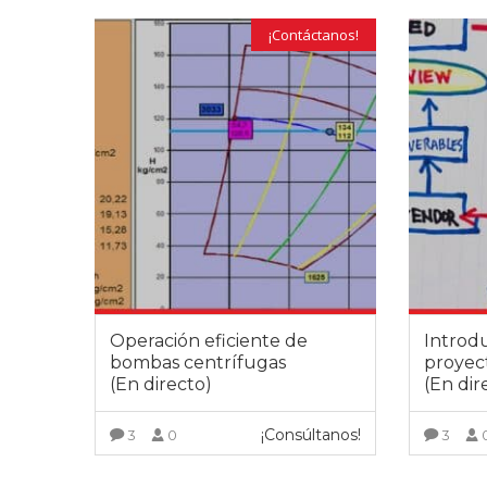
¡Contáctanos!
Operación eficiente de
Introd
bombas centrífugas
proyect
(En directo)
(En dir
¡Consúltanos!
3
0
3
VER MÁS