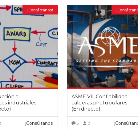
¡Contáctanos!
¡Contáctan
ucción a
ASME VII. Confiabilidad
os industriales
calderas pirotubulares
ecto)
(En directo)
¡Consúltanos!
¡Consúltan
0
5
0
VER MÁS
VER MÁS