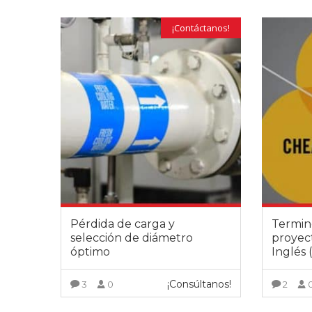
sabido co
experienc
¡Contáctanos!
alumnos, 
docentes 
liderazgo
Pérdida de carga y
Termin
selección de diámetro
proyect
óptimo
Inglés 
¡Consúltanos!
3
0
2