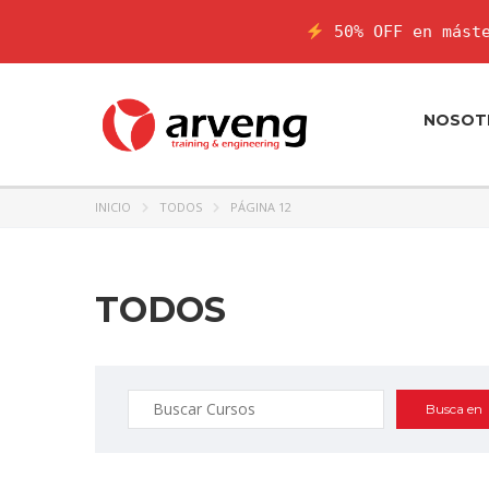
50% OFF en máste
NOSOT
INICIO
TODOS
PÁGINA 12
TODOS
Buscar: