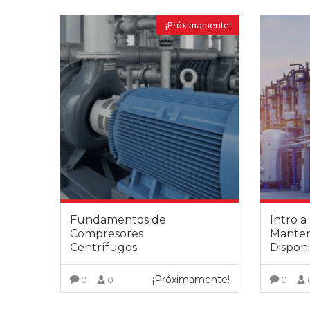
¡Próximamente!
Fundamentos de
Intro a
Compresores
Manten
Centrífugos
Disponi
¡Próximamente!
0
0
0
Sin lugar
extraordin
VER MÁS