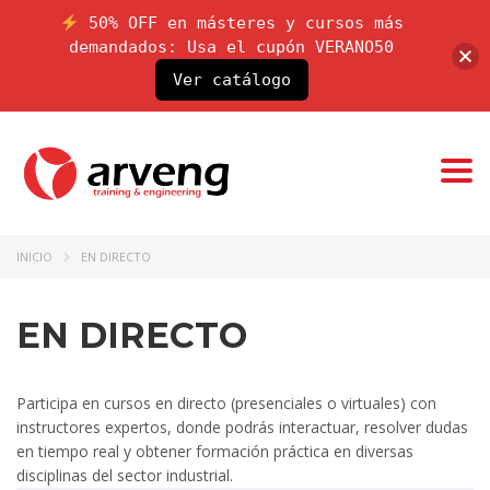
50% OFF en másteres y cursos más
demandados: Usa el cupón VERANO50
Ver catálogo
Togg
navi
INICIO
EN DIRECTO
EN DIRECTO
Participa en cursos en directo (presenciales o virtuales) con
instructores expertos, donde podrás interactuar, resolver dudas
en tiempo real y obtener formación práctica en diversas
disciplinas del sector industrial.