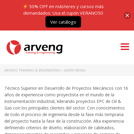
50% OFF en másteres y cursos más
demandados: Usa el cupón VERANO50
Ver catálogo
Togg
navi
ARVENG TRAINING & ENGINEERING
>
JAVIER MESAS
Técnico Superior en Desarrollo de Proyectos Mecánicos con 16
años de experiencia como proyectista en el mundo de la
instrumentación industrial, liderando proyectos EPC de Oil &
Gas con los principales clientes del sector. Con conocimientos
de todo el proceso de ingeniería desde la fase más temprana
del proyecto hasta la fase de la construcción. Alta experiencia
definiendo criterios de diseño, elaboración de cableados,