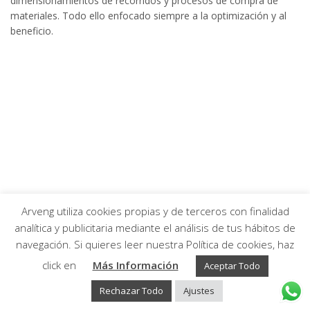
dimensionamientos de recorridos y procesos de compra de
materiales. Todo ello enfocado siempre a la optimización y al
beneficio.
Arveng utiliza cookies propias y de terceros con finalidad
analítica y publicitaria mediante el análisis de tus hábitos de
navegación. Si quieres leer nuestra Política de cookies, haz
Arveng Training S.L. - Copyright ©2026.
click en
Más Información
Aceptar Todo
Rechazar Todo
Ajustes