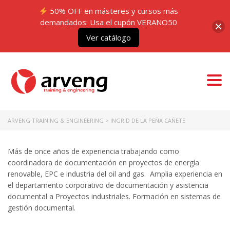
50% OFF en másteres y cursos más
demandados: Usa el cupón VERANO50
Ver catálogo
Togg
navi
ARVENG TRAINING & ENGINEERING
>
INGRID DE LA PEÑA CAÑETE
Más de once años de experiencia trabajando como
coordinadora de documentación en proyectos de energía
renovable, EPC e industria del oil and gas. Amplia experiencia en
el departamento corporativo de documentación y asistencia
documental a Proyectos industriales. Formación en sistemas de
gestión documental.