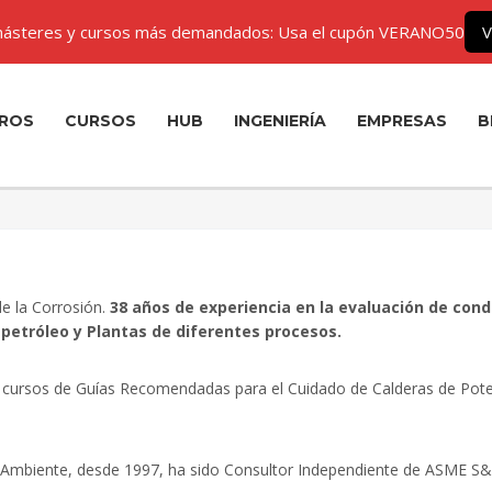
ásteres y cursos más demandados: Usa el cupón VERANO50
V
ROS
CURSOS
HUB
INGENIERÍA
EMPRESAS
B
de la Corrosión.
38 años de experiencia en la evaluación de condi
 petróleo y Plantas de diferentes procesos.
 cursos de Guías Recomendadas para el Cuidado de Calderas de Poten
 Ambiente, desde 1997, ha sido Consultor Independiente de ASME S&C