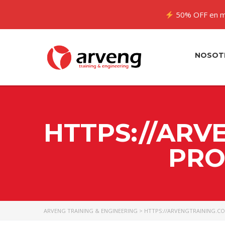
50% OFF en m
NOSOT
HTTPS://ARV
PRO
ARVENG TRAINING & ENGINEERING
>
HTTPS://ARVENGTRAINING.C