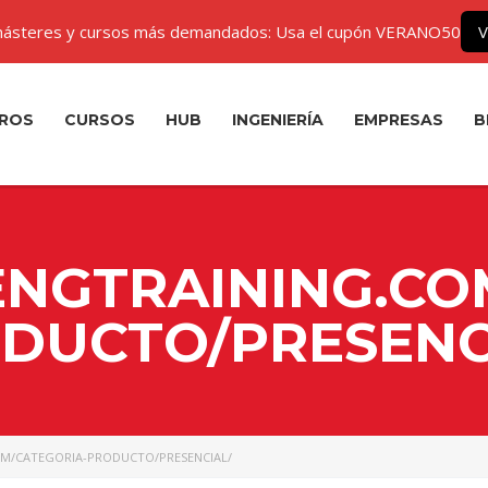
ásteres y cursos más demandados: Usa el cupón VERANO50
V
ROS
CURSOS
HUB
INGENIERÍA
EMPRESAS
B
ENGTRAINING.CO
DUCTO/PRESENC
OM/CATEGORIA-PRODUCTO/PRESENCIAL/