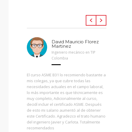
llende
David Mauricio Florez
Martinez
ación
Ingeniero mecánico en TIP
Colombia
lizada en
El curso ASME B31 lo recomiendo bastante a
El máster
e la
mis colegas, ya que cubre todas las
mecánico
nales de
necesidades actuales en el campo laboral,
que este 
lo más importante es que técnicamente es
he visto 
 una
muy completo, Adicionalmente al curso,
debido a
 nuestro
decidí incluir el certificado ASME. Después
muy impor
ogía, y
de esto mi salario aumentó al de obtener
aterrizar
la gestión
este Certificado. Agradezco el trato humano
concepto
mpresas
del ingeniero Javier y Carlota. Totalmente
diferente
recomendados
así nuest