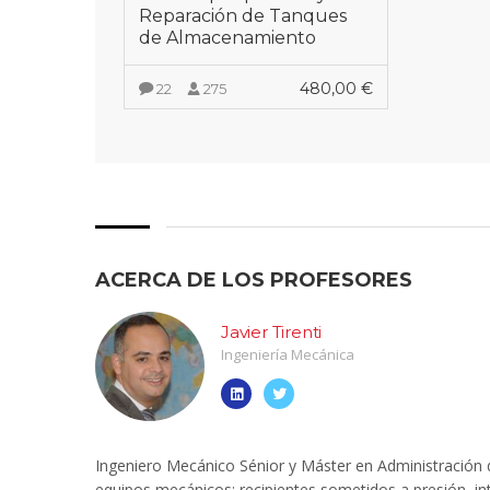
Reparación de Tanques
de Almacenamiento
480,00
€
22
275
VER MÁS
ACERCA DE LOS PROFESORES
Javier Tirenti
Ingeniería Mecánica
Ingeniero Mecánico Sénior y Máster en Administración d
equipos mecánicos: recipientes sometidos a presión, in