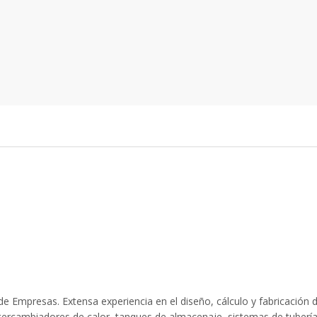
e Empresas. Extensa experiencia en el diseño, cálculo y fabricación 
tercambiadores de calor, tanques de almacenaje, sistemas de tubería