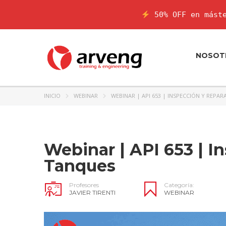
50% OFF en máste
NOSOT
INICIO
WEBINAR
WEBINAR | API 653 | INSPECCIÓN Y REPA
Webinar | API 653 | I
Tanques
Profesores
Categoría:
JAVIER TIRENTI
WEBINAR