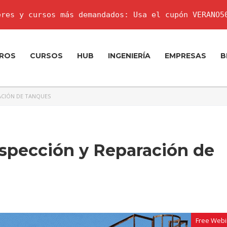
res y cursos más demandados: Usa el cupón VERANO5
ROS
CURSOS
HUB
INGENIERÍA
EMPRESAS
B
RACIÓN DE TANQUES
nspección y Reparación de
Free Webi