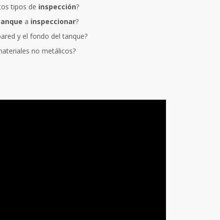
ntos tipos de
inspección
?
tanque
a
inspeccionar
?
pared y el fondo del tanque?
ateriales no metálicos?
Arturo Berruezo
Nuria Valdeón A
Resposable de Compras en
Responsable de Form
Sacyr Industrial
COIIB
 a dudas un curso modular de
ARVENG ofrece formación especia
ario valor formativo, Javier ha
prácticamente todos los ámbitos d
nducir el programa con las
ingeniería contando con profesio
ias y aportaciones de los
reconocido prestigio profesional y
subiendo esa octava que solo los
capacidad docente lo que supone
bien instruidos y dotados de
excelente valoración por parte de
 son capaces de lograr.
alumnado. Buen material, metodol
exposición además de eficacia en 
hace que sea una de nuestras e
formadoras de referencia.