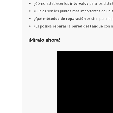
¿Cómo establecer los
intervalos
para los disti
¿Cuáles son los puntos más importantes de un
¿Qué
métodos de reparación
existen para la 
¿Es posible
reparar la pared del tanque
con m
¡Míralo ahora!
Sin lugar
extraordin
sabido co
experienc
alumnos, 
docentes 
liderazgo